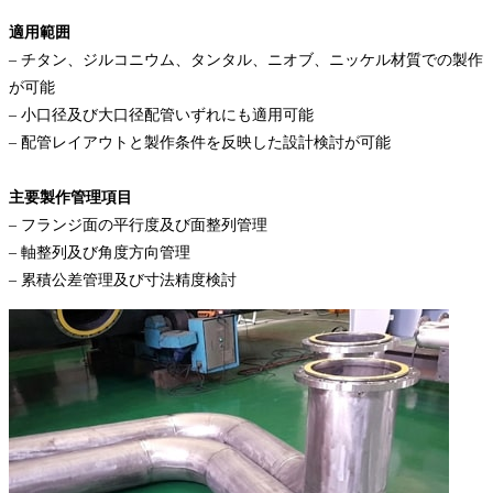
適用範囲
– チタン、ジルコニウム、タンタル、ニオブ、ニッケル材質での製作
が可能
– 小口径及び大口径配管いずれにも適用可能
– 配管レイアウトと製作条件を反映した設計検討が可能
主要製作管理項目
– フランジ面の平行度及び面整列管理
– 軸整列及び角度方向管理
– 累積公差管理及び寸法精度検討