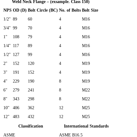
Weld Neck Flange – (exsample. Class 150)
NPS
OD (D)
Bolt Circle (BC)
No. of Bolts
Bolt Size
1/2"
89
60
4
M16
3/4"
99
70
4
M16
1"
108
79
4
M16
1/4"
117
89
4
M16
1/2"
127
99
4
M16
2"
152
120
4
M19
3"
191
152
4
M19
4"
229
190
8
M19
6"
279
241
8
M22
8"
343
298
8
M22
10"
406
362
12
M25
12"
483
432
12
M25
Classification
International Standards
ASME
ASME B16.5