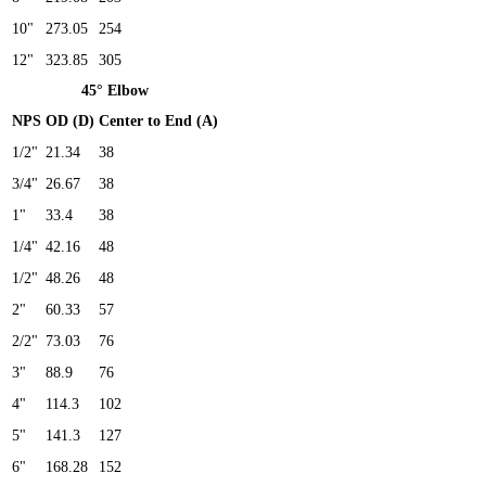
10"
273.05
254
12"
323.85
305
45° Elbow
NPS
OD (D)
Center to End (A)
1/2"
21.34
38
3/4"
26.67
38
1"
33.4
38
1/4"
42.16
48
1/2"
48.26
48
2"
60.33
57
2/2"
73.03
76
3"
88.9
76
4"
114.3
102
5"
141.3
127
6"
168.28
152