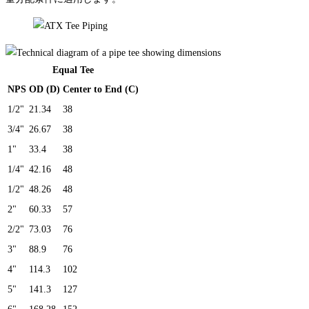
Equal Tee
NPS
OD (D)
Center to End (C)
1/2"
21.34
38
3/4"
26.67
38
1"
33.4
38
1/4"
42.16
48
1/2"
48.26
48
2"
60.33
57
2/2"
73.03
76
3"
88.9
76
4"
114.3
102
5"
141.3
127