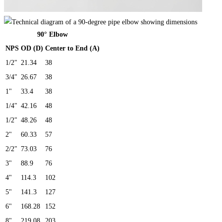
90° Elbow
NPS
OD (D)
Center to End (A)
1/2"
21.34
38
3/4"
26.67
38
1"
33.4
38
1/4"
42.16
48
1/2"
48.26
48
2"
60.33
57
2/2"
73.03
76
3"
88.9
76
4"
114.3
102
5"
141.3
127
6"
168.28
152
8"
219.08
203