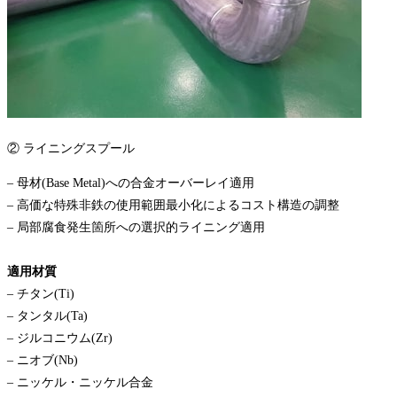
② ライニングスプール
– 母材(Base Metal)への合金オーバーレイ適用
– 高価な特殊非鉄の使用範囲最小化によるコスト構造の調整
– 局部腐食発生箇所への選択的ライニング適用
適用材質
– チタン(Ti)
– タンタル(Ta)
– ジルコニウム(Zr)
– ニオブ(Nb)
– ニッケル・ニッケル合金