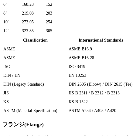
6"
168.28
152
8"
219.08
203
10"
273.05
254
12"
323.85
305
Classification
International Standards
ASME
ASME B16.9
ASME
ASME B16.28
ISO
ISO 3419
DIN / EN
EN 10253
DIN (Legacy Standard)
DIN 2605 (Elbow) / DIN 2615 (Tee)
JIS
JIS B 2311 / B 2312 / B 2313
KS
KS B 1522
ASTM (Material Specification)
ASTM A234 / A403 / A420
フランジ(Flange)