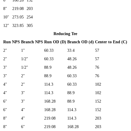
6"
168.28
152
8"
219.08
203
10"
273.05
254
12"
323.85
305
Reducing Tee
Run NPS
Branch NPS
Run OD (D)
Branch OD (d)
Center to End (C)
2"
1"
60.33
33.4
57
2"
1/2"
60.33
48.26
57
3"
1/2"
88.9
48.26
76
3"
2"
88.9
60.33
76
4"
2"
114.3
60.33
102
4"
3"
114.3
88.9
102
6"
3"
168.28
88.9
152
6"
4"
168.28
114.3
152
8"
4"
219.08
114.3
203
8"
6"
219.08
168.28
203