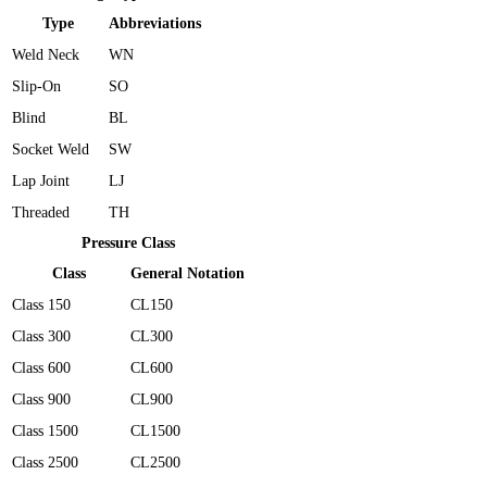
Type
Abbreviations
Weld Neck
WN
Slip-On
SO
Blind
BL
Socket Weld
SW
Lap Joint
LJ
Threaded
TH
Pressure Class
Class
General Notation
Class 150
CL150
Class 300
CL300
Class 600
CL600
Class 900
CL900
Class 1500
CL1500
Class 2500
CL2500